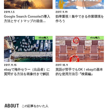
2019.1.5
2017.9.19
Google Search Consoleの導入
効率重視！集中できる作業環境を
方法とサイトマップの送信…
作ろう
ebay輸入
ebay輸入
2017.11.15
2017.10.9
ebayで海外セラー（出品者）に
英語が苦手でもOK！ebayの基本
質問する方法を画像付きで解説
的な使用方法①『検索編』
ABOUT
この記事をかいた人