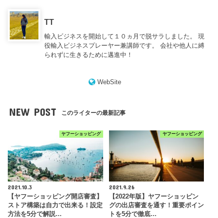
TT
輸入ビジネスを開始して１０ヵ月で脱サラしました。 現
役輸入ビジネスプレーヤー兼講師です。 会社や他人に縛
られずに生きるために邁進中！
WebSite
NEW POST
このライターの最新記事
ヤフーショッピング
ヤフーショッピング
2021.10.3
2021.9.26
【ヤフーショッピング開店審査】
【2022年版】ヤフーショッピン
ストア構築は自力で出来る！設定
グの出店審査を通す！重要ポイン
方法を5分で解説…
トを5分で徹底…