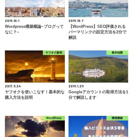
2019.10.1
2019.10.7
Wordpress構築概論~ブログって
【WordPress】SEO評価される
なに？~
パーマリンクの設定方法を2分で
解説
ヤフオク販売
基本知識
2017.9.24
2019.1.29
ヤフオクを使いこなす！基本的な
Googleアカウントの取得方法を1
購入方法を説明
分で解説します
WordPress
環境構築