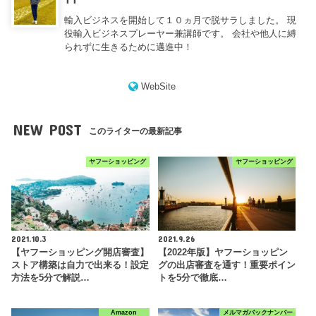
輸入ビジネスを開始して１０ヵ月で脱サラしました。 現
役輸入ビジネスプレーヤー兼講師です。 会社や他人に縛
られずに生きるために邁進中！
WebSite
NEW POST
このライターの最新記事
ヤフーショッピング
ヤフーショッピング
2021.10.3
2021.9.26
【ヤフーショッピング開店審査】
【2022年版】ヤフーショッピン
ストア構築は自力で出来る！設定
グの出店審査を通す！重要ポイン
方法を5分で解説…
トを5分で徹底…
Amazon
メルマガバックナンバー