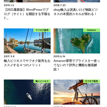
2019.1.5
2018.7.23
【2021最新版】WordPressでブ
ebay輸入は泥臭いけど物販ビジ
ログ（サイト）を開設する手順を
ネスの本質的スキルが得れる！
7…
ヤフオク販売
Amazon
2017.9.8
2019.6.14
輸入ビジネスでヤフオク販売をお
Amazon管理でプライスター使っ
ススメする４つのメリット
てないの？評判と機能を徹底解
説！
輸入ビジネス
ヤフオク販売