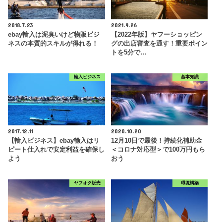
2018.7.23
2021.9.26
ebay輸入は泥臭いけど物販ビジ
【2022年版】ヤフーショッピン
ネスの本質的スキルが得れる！
グの出店審査を通す！重要ポイン
トを5分で…
輸入ビジネス
基本知識
2017.12.11
2020.10.20
【輸入ビジネス】ebay輸入はリ
12月10日で最後！持続化補助金
ピート仕入れで安定利益を確保し
＜コロナ対応型＞で100万円もら
よう
おう
ヤフオク販売
環境構築