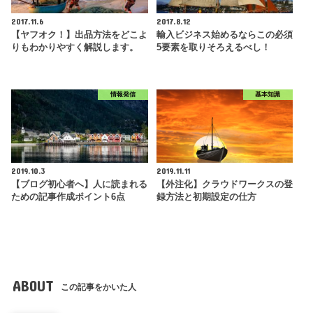
2017.11.6
2017.8.12
【ヤフオク！】出品方法をどこよ
輸入ビジネス始めるならこの必須
りもわかりやすく解説します。
5要素を取りそろえるべし！
情報発信
基本知識
2019.10.3
2019.11.11
【ブログ初心者へ】人に読まれる
【外注化】クラウドワークスの登
ための記事作成ポイント6点
録方法と初期設定の仕方
ABOUT
この記事をかいた人