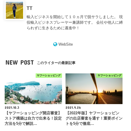
TT
輸入ビジネスを開始して１０ヵ月で脱サラしました。 現
役輸入ビジネスプレーヤー兼講師です。 会社や他人に縛
られずに生きるために邁進中！
WebSite
NEW POST
このライターの最新記事
ヤフーショッピング
ヤフーショッピング
2021.10.3
2021.9.26
【ヤフーショッピング開店審査】
【2022年版】ヤフーショッピン
ストア構築は自力で出来る！設定
グの出店審査を通す！重要ポイン
方法を5分で解説…
トを5分で徹底…