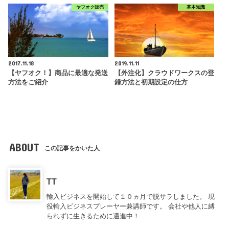
ヤフオク販売
基本知識
2017.11.18
2019.11.11
【ヤフオク！】商品に最適な発送
【外注化】クラウドワークスの登
方法をご紹介
録方法と初期設定の仕方
ABOUT
この記事をかいた人
TT
輸入ビジネスを開始して１０ヵ月で脱サラしました。 現
役輸入ビジネスプレーヤー兼講師です。 会社や他人に縛
られずに生きるために邁進中！