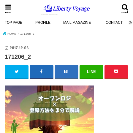
menu
search
TOP PAGE
PROFILE
MAIL MAGAZINE
CONTACT
HOME
171206_2
2017.12.06
171206_2
LINE