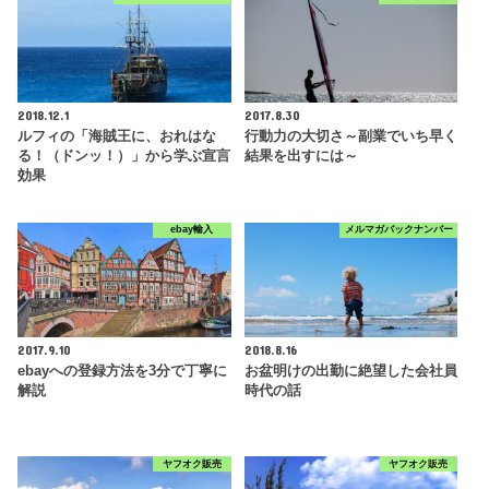
2018.12.1
2017.8.30
ルフィの「海賊王に、おれはな
行動力の大切さ～副業でいち早く
る！（ドンッ！）」から学ぶ宣言
結果を出すには～
効果
ebay輸入
メルマガバックナンバー
2017.9.10
2018.8.16
ebayへの登録方法を3分で丁寧に
お盆明けの出勤に絶望した会社員
解説
時代の話
ヤフオク販売
ヤフオク販売