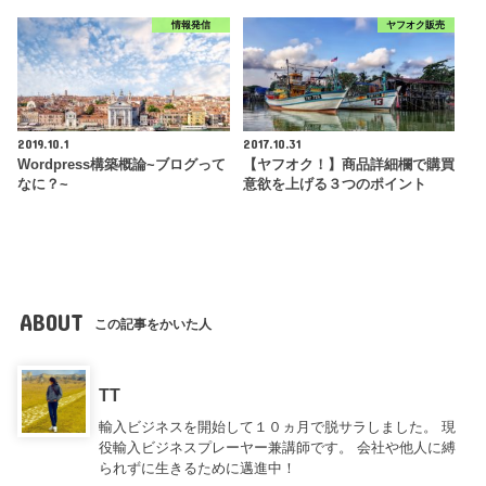
情報発信
ヤフオク販売
2019.10.1
2017.10.31
Wordpress構築概論~ブログって
【ヤフオク！】商品詳細欄で購買
なに？~
意欲を上げる３つのポイント
ABOUT
この記事をかいた人
TT
輸入ビジネスを開始して１０ヵ月で脱サラしました。 現
役輸入ビジネスプレーヤー兼講師です。 会社や他人に縛
られずに生きるために邁進中！