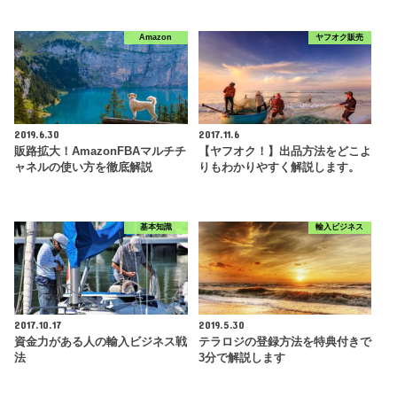
Amazon
ヤフオク販売
2019.6.30
2017.11.6
販路拡大！AmazonFBAマルチチ
【ヤフオク！】出品方法をどこよ
ャネルの使い方を徹底解説
りもわかりやすく解説します。
基本知識
輸入ビジネス
2017.10.17
2019.5.30
資金力がある人の輸入ビジネス戦
テラロジの登録方法を特典付きで
法
3分で解説します