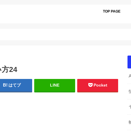
TOP PAGE
方24
はてブ
LINE
Pocket