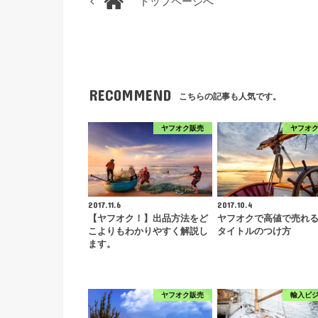
トップページへ
RECOMMEND
こちらの記事も人気です。
ヤフオク販売
ヤフオ
2017.11.6
2017.10.4
【ヤフオク！】出品方法をど
ヤフオクで高値で売れ
こよりもわかりやすく解説し
タイトルのつけ方
ます。
ヤフオク販売
輸入ビ