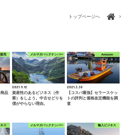
トップページへ
ク販売
メルマガバックナンバー
Amazon
2021.9.12
2021.3.30
る商品
資産性のあるビジネス（作
【コスパ最強】セラースケッ
業）をしよう。中古せどりを
トの評判と価格改定機能を調
僕がやらない理由。
査
ジネス
メルマガバックナンバー
輸入ビジネス