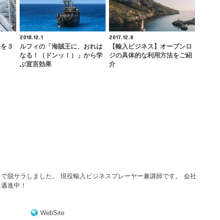
2018.12.1
2017.12.8
法を３
ルフィの「海賊王に、おれは
【輸入ビジネス】オープンロ
なる！（ドンッ！）」から学
ジの具体的な利用方法をご紹
ぶ宣言効果
介
で脱サラしました。 現役輸入ビジネスプレーヤー兼講師です。 会社
に邁進中！
WebSite