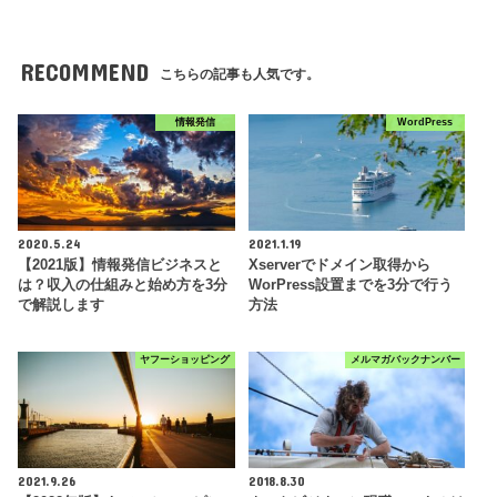
RECOMMEND
こちらの記事も人気です。
情報発信
WordPress
2020.5.24
2021.1.19
【2021版】情報発信ビジネスと
Xserverでドメイン取得から
は？収入の仕組みと始め方を3分
WorPress設置までを3分で行う
で解説します
方法
ヤフーショッピング
メルマガバックナンバー
2021.9.26
2018.8.30