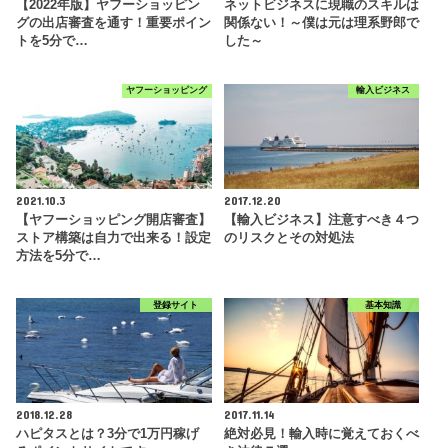
【2022年版】ヤフーショッピン
ネットビジネスに現職のスキルは
グの出店審査を通す！重要ポイン
関係ない！～僕は元は理系野郎で
トを5分で…
した～
ヤフーショッピング
輸入ビジネス
2021.10.3
2017.12.20
【ヤフーショッピング開店審査】
【輸入ビジネス】注意すべき４つ
ストア構築は自力で出来る！設定
のリスクとその対処法
方法を5分で…
登録サイト
基本知識
2018.12.28
2017.11.14
ハピタスとは？3分で1万円稼げ
絶対必見！輸入時に覚えておくべ