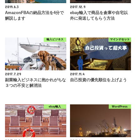
2019.6.3
2017.12.9
AmazonFBAの納品方法を4分で
ebay輸入で商品を倉庫や自宅以
解説します
外に発送してもらう方法
輸入ビジネス
マインドセット
2017.7.29
2017.11.4
副業輸入ビジネスに抱かれがちな
自己投資の優先順位を上げよう
３つの不安と解消法
ebay輸入
WordPress