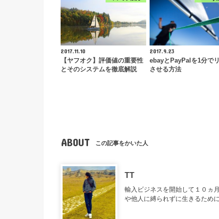
2017.11.10
2017.9.23
【ヤフオク】評価値の重要性
ebayとPayPalを1分で
とそのシステムを徹底解説
させる方法
ABOUT
この記事をかいた人
TT
輸入ビジネスを開始して１０ヵ月
や他人に縛られずに生きるため