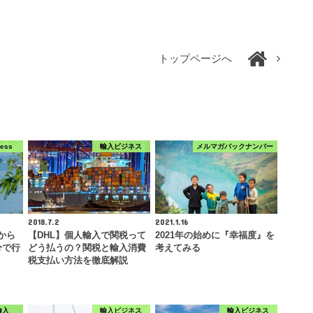
トップページへ
ress
輸入ビジネス
メルマガバックナンバー
2018.7.2
2021.1.16
得から
【DHL】個人輸入で関税って
2021年の始めに『幸福度』を
分で行
どう払うの？関税と輸入消費
考えてみる
税支払い方法を徹底解説
輸入
輸入ビジネス
輸入ビジネス