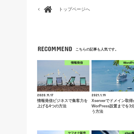
トップページへ
RECOMMEND
こちらの記事も人気です。
情報発信
WordP
2020.11.17
2021.1.19
情報発信ビジネスで集客力を
Xserverでドメイン取
上げる4つの方法
WorPress設置までを3
う方法
ヤフオク販売
ebay