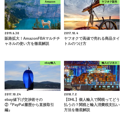
Amazon
ヤフオク販売
2019.6.30
2017.10.4
販路拡大！AmazonFBAマルチチ
ヤフオクで高値で売れる商品タイ
ャネルの使い方を徹底解説
トルのつけ方
ebay輸入
輸入ビジネス
2017.10.24
2018.7.2
ebay値下げ交渉術その
【DHL】個人輸入で関税ってどう
②『PayPal履歴から直接取引
払うの？関税と輸入消費税支払い
編』
方法を徹底解説