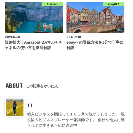
Amazon
ebay輸入
2019.6.30
2017.9.10
販路拡大！AmazonFBAマルチチ
ebayへの登録方法を3分で丁寧に
ャネルの使い方を徹底解説
解説
ABOUT
この記事をかいた人
TT
輸入ビジネスを開始して１０ヵ月で脱サラしました。 現
役輸入ビジネスプレーヤー兼講師です。 会社や他人に縛
られずに生きるために邁進中！