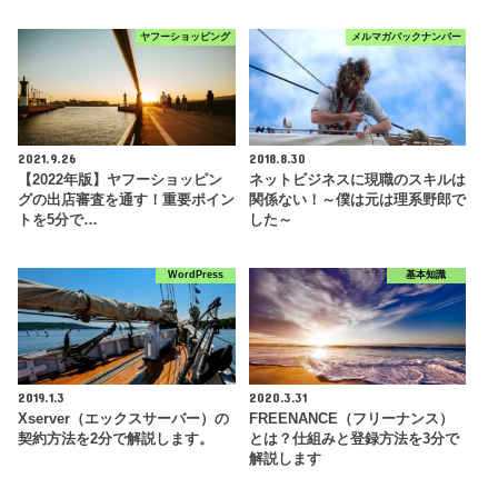
ヤフーショッピング
メルマガバックナンバー
2021.9.26
2018.8.30
【2022年版】ヤフーショッピン
ネットビジネスに現職のスキルは
グの出店審査を通す！重要ポイン
関係ない！～僕は元は理系野郎で
トを5分で…
した～
WordPress
基本知識
2019.1.3
2020.3.31
Xserver（エックスサーバー）の
FREENANCE（フリーナンス）
契約方法を2分で解説します。
とは？仕組みと登録方法を3分で
解説します