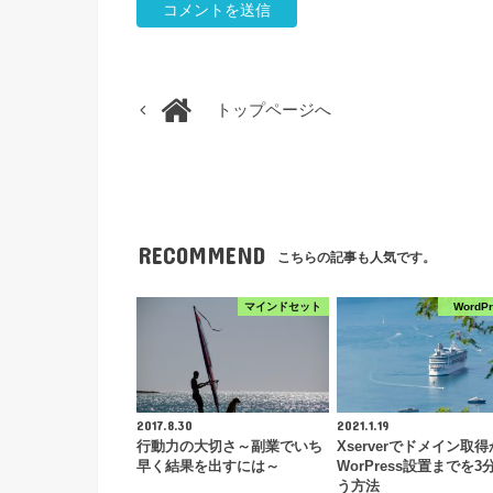
トップページへ
RECOMMEND
こちらの記事も人気です。
マインドセット
WordP
2017.8.30
2021.1.19
行動力の大切さ～副業でいち
Xserverでドメイン取
早く結果を出すには～
WorPress設置までを3
う方法