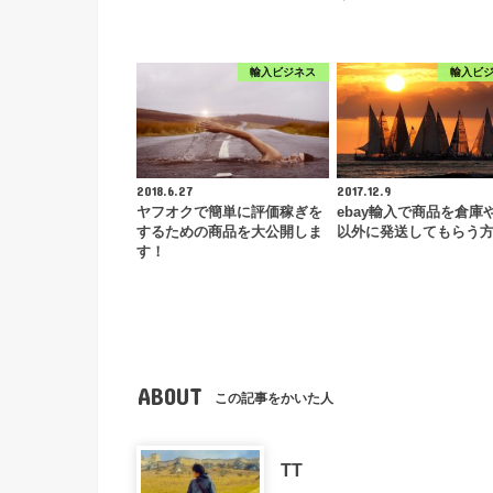
輸入ビジネス
輸入ビ
2018.6.27
2017.12.9
ヤフオクで簡単に評価稼ぎを
ebay輸入で商品を倉庫
するための商品を大公開しま
以外に発送してもらう
す！
ABOUT
この記事をかいた人
TT