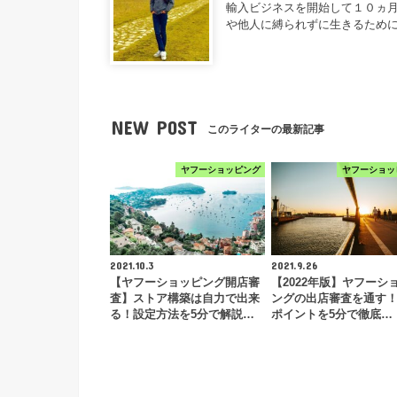
輸入ビジネスを開始して１０ヵ月
や他人に縛られずに生きるため
NEW POST
このライターの最新記事
ヤフーショッピング
ヤフーショッ
2021.10.3
2021.9.26
【ヤフーショッピング開店審
【2022年版】ヤフーシ
査】ストア構築は自力で出来
ングの出店審査を通す
る！設定方法を5分で解説…
ポイントを5分で徹底…