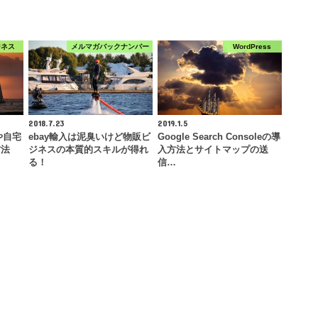
ジネス
メルマガバックナンバー
WordPress
2018.7.23
2019.1.5
や自宅
ebay輸入は泥臭いけど物販ビ
Google Search Consoleの導
方法
ジネスの本質的スキルが得れ
入方法とサイトマップの送
る！
信…