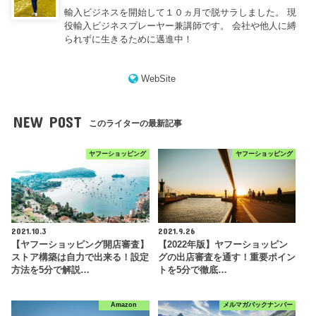
輸入ビジネスを開始して１０ヵ月で脱サラしました。 現
役輸入ビジネスプレーヤー兼講師です。 会社や他人に縛
られずに生きるために邁進中！
WebSite
NEW POST
このライターの最新記事
ヤフーショッピング
ヤフーショッピング
2021.10.3
2021.9.26
【ヤフーショッピング開店審査】
【2022年版】ヤフーショッピン
ストア構築は自力で出来る！設定
グの出店審査を通す！重要ポイン
方法を5分で解説…
トを5分で徹底…
Amazon
メルマガバックナンバー