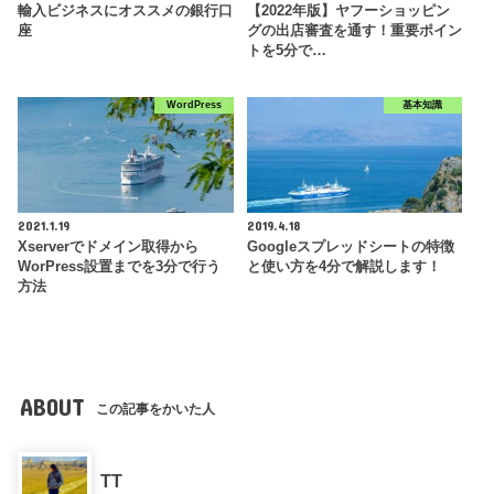
輸入ビジネスにオススメの銀行口
【2022年版】ヤフーショッピン
座
グの出店審査を通す！重要ポイン
トを5分で…
WordPress
基本知識
2021.1.19
2019.4.18
Xserverでドメイン取得から
Googleスプレッドシートの特徴
WorPress設置までを3分で行う
と使い方を4分で解説します！
方法
ABOUT
この記事をかいた人
TT