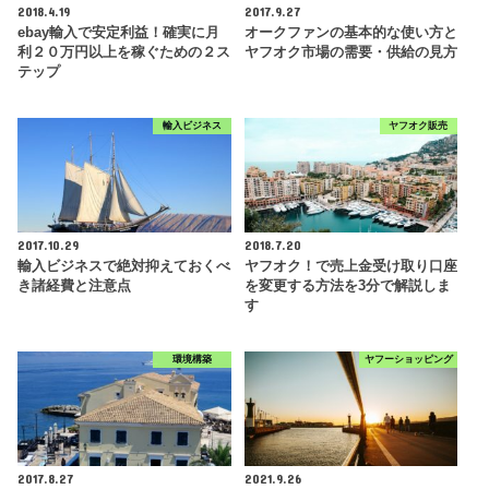
2018.4.19
2017.9.27
ebay輸入で安定利益！確実に月
オークファンの基本的な使い方と
利２０万円以上を稼ぐための２ス
ヤフオク市場の需要・供給の見方
テップ
輸入ビジネス
ヤフオク販売
2017.10.29
2018.7.20
輸入ビジネスで絶対抑えておくべ
ヤフオク！で売上金受け取り口座
き諸経費と注意点
を変更する方法を3分で解説しま
す
環境構築
ヤフーショッピング
2017.8.27
2021.9.26