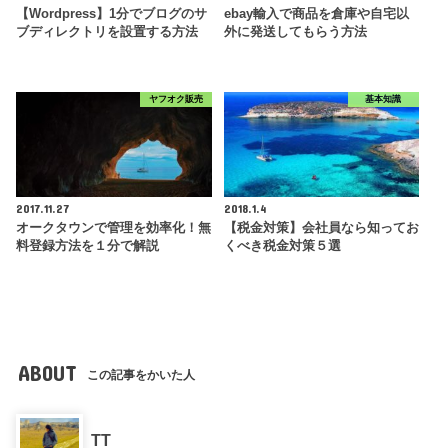
【Wordpress】1分でブログのサ
ebay輸入で商品を倉庫や自宅以
ブディレクトリを設置する方法
外に発送してもらう方法
ヤフオク販売
基本知識
2017.11.27
2018.1.4
オークタウンで管理を効率化！無
【税金対策】会社員なら知ってお
料登録方法を１分で解説
くべき税金対策５選
ABOUT
この記事をかいた人
TT