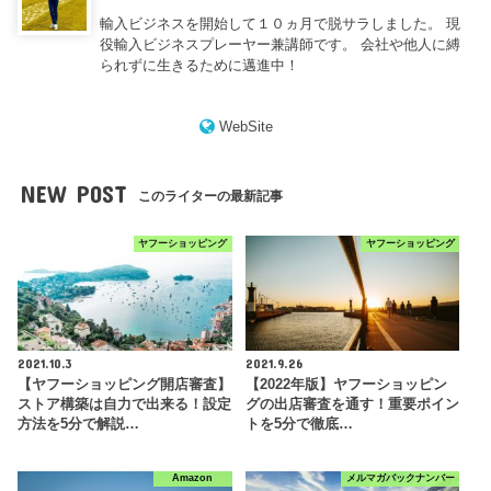
輸入ビジネスを開始して１０ヵ月で脱サラしました。 現
役輸入ビジネスプレーヤー兼講師です。 会社や他人に縛
られずに生きるために邁進中！
WebSite
NEW POST
このライターの最新記事
ヤフーショッピング
ヤフーショッピング
2021.10.3
2021.9.26
【ヤフーショッピング開店審査】
【2022年版】ヤフーショッピン
ストア構築は自力で出来る！設定
グの出店審査を通す！重要ポイン
方法を5分で解説…
トを5分で徹底…
Amazon
メルマガバックナンバー