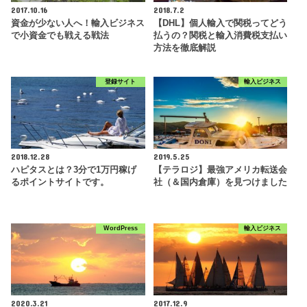
2017.10.16
2018.7.2
資金が少ない人へ！輸入ビジネス
【DHL】個人輸入で関税ってどう
で小資金でも戦える戦法
払うの？関税と輸入消費税支払い
方法を徹底解説
登録サイト
輸入ビジネス
2018.12.28
2019.5.25
ハピタスとは？3分で1万円稼げ
【テラロジ】最強アメリカ転送会
るポイントサイトです。
社（＆国内倉庫）を見つけました
WordPress
輸入ビジネス
2020.3.21
2017.12.9