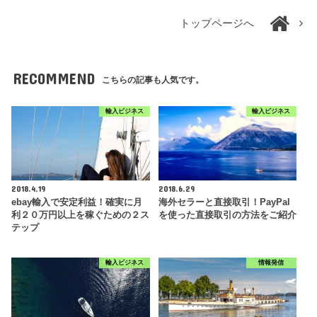
トップページへ
RECOMMEND
こちらの記事も人気です。
輸入ビジネス
輸入ビジネス
2018.4.19
2018.6.29
ebay輸入で安定利益！確実に月
海外セラーと直接取引！PayPal
利２０万円以上を稼ぐための２ス
を使った直接取引の方法をご紹介
テップ
輸入ビジネス
情報発信