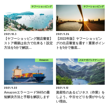
ヤフーショッピング
ヤフーショッピング
2021.10.3
2021.9.26
【ヤフーショッピング開店審査】
【2022年版】ヤフーショッピン
ストア構築は自力で出来る！設定
グの出店審査を通す！重要ポイン
方法を5分で解説…
トを5分で徹底…
Amazon
メルマガバックナンバー
2021.9.22
2021.9.12
Amazonエラーコード5665の最
資産性のあるビジネス（作業）を
短解決方法と手順を解説します
しよう。中古せどりを僕がやらな
い理由。