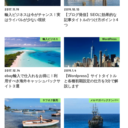
2017.11.19
2019.10.15
輸入ビジネスは今がチャンス！実
【ブログ発信】SEOに効果的な
はライバルが少ない現状
記事タイトルのつけ方ポイント4
つ
輸入ビジネス
WordPress
2017.12.14
2019.1.4
ebay輸入で仕入れをお得に！利
【Wordpress】サイトタイトル
用すべき海外キャッシュバックサ
と各種初期設定の仕方を3分で解
イト３選
説します
ヤフオク販売
メルマガバックナンバー