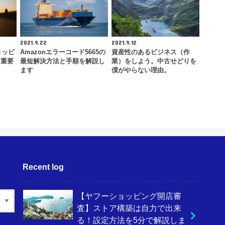
2021.9.22
2021.9.12
ョッピ
Amazonエラーコード5665の
資産性のあるビジネス（作
！重要
最短解決方法と手順を解説し
業）をしよう。中古せどりを
ます
僕がやらない理由。
Recent log
【ヤフーショッピング開店審
査】ストア構築は自力で出来
る！設定方法を5分で解説しま