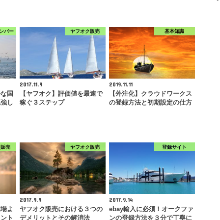
ンバー
ヤフオク販売
基本知識
2017.11.9
2019.11.11
かな国
【ヤフオク】評価値を最速で
【外注化】クラウドワークス
勉強し
稼ぐ３ステップ
の登録方法と初期設定の仕方
ク販売
ヤフオク販売
登録サイト
2017.9.9
2017.9.14
相場よ
ヤフオク販売における３つの
ebay輸入に必須！オークファ
イント
デメリットとその解消法
ンの登録方法を３分で丁寧に