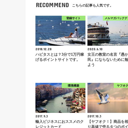
RECOMMEND
こちらの記事も人気です。
登録サイト
メルマガバックナ
2018.12.28
2020.6.10
ハピタスとは？3分で1万円稼
女王の教室の名言『愚
げるポイントサイトです。
民』にならないために
よう
環境構築
ヤフオ
2017.9.3
2017.10.3
輸入ビジネスにおススメのク
【ヤフオク！】商品を
レジットカード
り高値で売る６つのポ