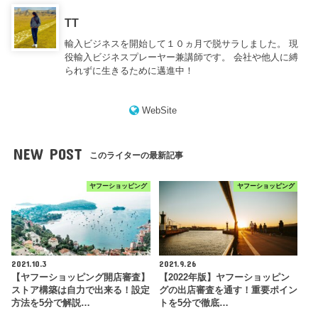
TT
輸入ビジネスを開始して１０ヵ月で脱サラしました。 現
役輸入ビジネスプレーヤー兼講師です。 会社や他人に縛
られずに生きるために邁進中！
WebSite
NEW POST
このライターの最新記事
ヤフーショッピング
ヤフーショッピング
2021.10.3
2021.9.26
【ヤフーショッピング開店審査】
【2022年版】ヤフーショッピン
ストア構築は自力で出来る！設定
グの出店審査を通す！重要ポイン
方法を5分で解説…
トを5分で徹底…