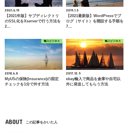
2021.6.19
2019.1.5
【2021年版】サブディレクトリ
【2021最新版】WordPressでブ
のSSL化をXserverで行う方法を
ログ（サイト）を開設する手順を
2…
7…
輸入ビジネス
輸入ビジネス
2018.6.8
2017.12.9
MyUSの保険(Insurance)の固定
ebay輸入で商品を倉庫や自宅以
チェックを1分で外す方法
外に発送してもらう方法
ABOUT
この記事をかいた人