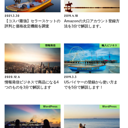
2021.3.30
2019.4.18
【コスパ最強】セラースケットの
Amazonの大口アカウント登録方
評判と価格改定機能を調査
法を3分で解説します。
情報発信
輸入ビジネス
2020.12.6
2019.3.3
情報発信ビジネスで商品になる4
USバイヤーの登録から使い方ま
つのものを3分で解説します
でを5分で解説します！
WordPress
WordPress