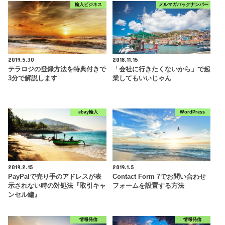
輸入ビジネス
メルマガバックナンバー
2019.5.30
2018.11.15
テラロジの登録方法を特典付きで
「会社に行きたくないから」で起
3分で解説します
業してもいいじゃん
ebay輸入
WordPress
2019.2.15
2019.1.5
PayPalで売り手のアドレスが表
Contact Form 7でお問い合わせ
示されない時の対処法『取引キャ
フォームを設置する方法
ンセル編』
情報発信
情報発信