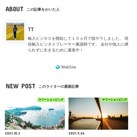
ABOUT
この記事をかいた人
TT
輸入ビジネスを開始して１０ヵ月で脱サラしました。 現
役輸入ビジネスプレーヤー兼講師です。 会社や他人に縛
られずに生きるために邁進中！
WebSite
NEW POST
このライターの最新記事
ヤフーショッピング
ヤフーショッピング
2021.10.3
2021.9.26