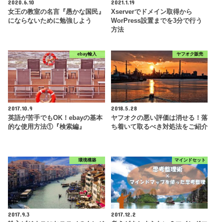
2020.6.10
2021.1.19
女王の教室の名言『愚かな国民』
Xserverでドメイン取得から
にならないために勉強しよう
WorPress設置までを3分で行う
方法
ebay輸入
ヤフオク販売
2017.10.9
2018.5.28
英語が苦手でもOK！ebayの基本
ヤフオクの悪い評価は消せる！落
的な使用方法①『検索編』
ち着いて取るべき対処法をご紹介
環境構築
マインドセット
2017.9.3
2017.12.2