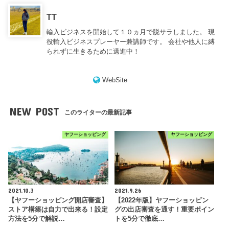
TT
輸入ビジネスを開始して１０ヵ月で脱サラしました。 現
役輸入ビジネスプレーヤー兼講師です。 会社や他人に縛
られずに生きるために邁進中！
WebSite
NEW POST
このライターの最新記事
ヤフーショッピング
ヤフーショッピング
2021.10.3
2021.9.26
【ヤフーショッピング開店審査】
【2022年版】ヤフーショッピン
ストア構築は自力で出来る！設定
グの出店審査を通す！重要ポイン
方法を5分で解説…
トを5分で徹底…