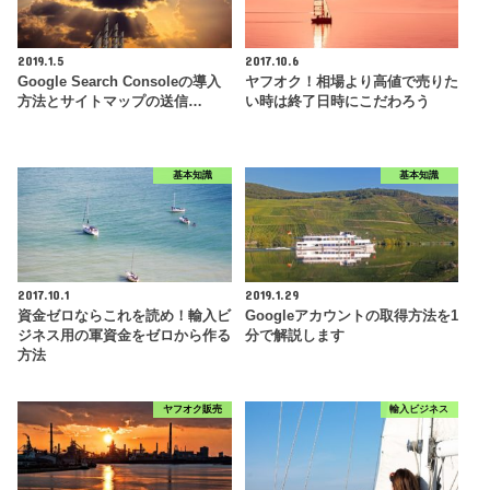
2019.1.5
2017.10.6
Google Search Consoleの導入
ヤフオク！相場より高値で売りた
方法とサイトマップの送信…
い時は終了日時にこだわろう
基本知識
基本知識
2017.10.1
2019.1.29
資金ゼロならこれを読め！輸入ビ
Googleアカウントの取得方法を1
ジネス用の軍資金をゼロから作る
分で解説します
方法
ヤフオク販売
輸入ビジネス