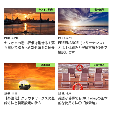
ヤフオク販売
基本知識
2018.5.28
2020.3.31
ヤフオクの悪い評価は消せる！落
FREENANCE（フリーナンス）
ち着いて取るべき対処法をご紹介
とは？仕組みと登録方法を3分で
解説します
基本知識
ebay輸入
2019.11.11
2017.10.9
【外注化】クラウドワークスの登
英語が苦手でもOK！ebayの基本
録方法と初期設定の仕方
的な使用方法①『検索編』