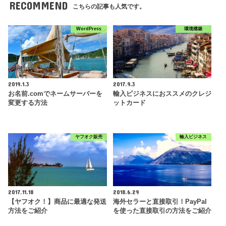
RECOMMEND
こちらの記事も人気です。
WordPress
環境構築
2019.1.3
2017.9.3
お名前.comでネームサーバーを
輸入ビジネスにおススメのクレジ
変更する方法
ットカード
ヤフオク販売
輸入ビジネス
2017.11.18
2018.6.29
【ヤフオク！】商品に最適な発送
海外セラーと直接取引！PayPal
方法をご紹介
を使った直接取引の方法をご紹介