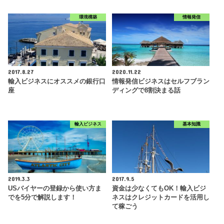
環境構築
情報発信
2017.8.27
2020.11.22
輸入ビジネスにオススメの銀行口
情報発信ビジネスはセルフブラン
座
ディングで8割決まる話
輸入ビジネス
基本知識
2019.3.3
2017.9.5
USバイヤーの登録から使い方ま
資金は少なくてもOK！輸入ビジ
でを5分で解説します！
ネスはクレジットカードを活用し
て稼ごう