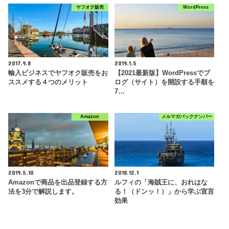
ヤフオク販売
WordPress
2017.9.8
2019.1.5
輸入ビジネスでヤフオク販売をお
【2021最新版】WordPressでブ
ススメする４つのメリット
ログ（サイト）を開設する手順を
7…
Amazon
メルマガバックナンバー
2019.5.10
2018.12.1
Amazonで商品を出品登録する方
ルフィの「海賊王に、おれはな
法を3分で解説します。
る！（ドンッ！）」から学ぶ宣言
効果