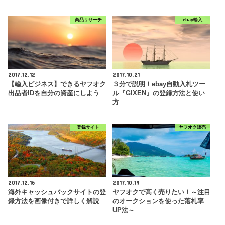
商品リサーチ
ebay輸入
2017.12.12
2017.10.21
【輸入ビジネス】できるヤフオク
３分で説明！ebay自動入札ツー
出品者IDを自分の資産にしよう
ル『GIXEN』の登録方法と使い
方
登録サイト
ヤフオク販売
2017.12.16
2017.10.19
海外キャッシュバックサイトの登
ヤフオクで高く売りたい！～注目
録方法を画像付きで詳しく解説
のオークションを使った落札率
UP法～