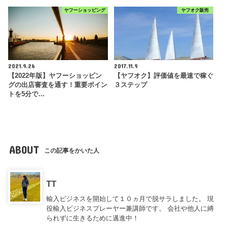
ヤフーショッピング
ヤフオク販売
2021.9.26
2017.11.9
【2022年版】ヤフーショッピン
【ヤフオク】評価値を最速で稼ぐ
グの出店審査を通す！重要ポイン
３ステップ
トを5分で…
ABOUT
この記事をかいた人
TT
輸入ビジネスを開始して１０ヵ月で脱サラしました。 現
役輸入ビジネスプレーヤー兼講師です。 会社や他人に縛
られずに生きるために邁進中！