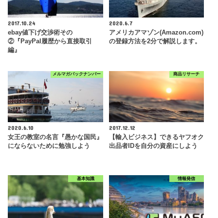
2017.10.24
2020.6.7
ebay値下げ交渉術その
アメリカアマゾン(Amazon.com)
②『PayPal履歴から直接取引
の登録方法を2分で解説します。
編』
メルマガバックナンバー
商品リサーチ
2020.6.10
2017.12.12
女王の教室の名言『愚かな国民』
【輸入ビジネス】できるヤフオク
にならないために勉強しよう
出品者IDを自分の資産にしよう
基本知識
情報発信