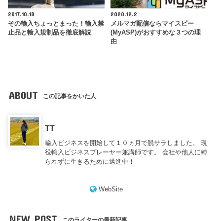
2017.10.18
2020.12.2
その輸入ちょっとまった！輸入禁
メルマガ配信ならマイスピー
止品と輸入規制品を徹底解説
(MyASP)がおすすめな３つの理
由
ABOUT
この記事をかいた人
TT
輸入ビジネスを開始して１０ヵ月で脱サラしました。 現
役輸入ビジネスプレーヤー兼講師です。 会社や他人に縛
られずに生きるために邁進中！
WebSite
NEW POST
このライターの最新記事