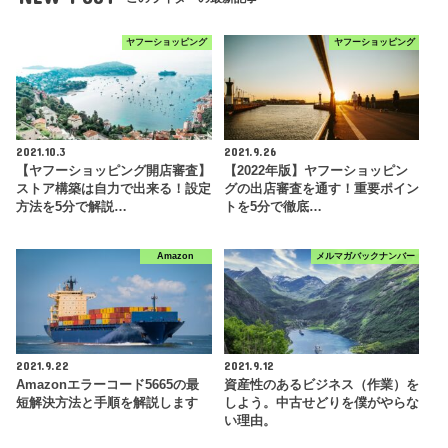
ヤフーショッピング
ヤフーショッピング
2021.10.3
2021.9.26
【ヤフーショッピング開店審査】
【2022年版】ヤフーショッピン
ストア構築は自力で出来る！設定
グの出店審査を通す！重要ポイン
方法を5分で解説…
トを5分で徹底…
Amazon
メルマガバックナンバー
2021.9.22
2021.9.12
Amazonエラーコード5665の最
資産性のあるビジネス（作業）を
短解決方法と手順を解説します
しよう。中古せどりを僕がやらな
い理由。