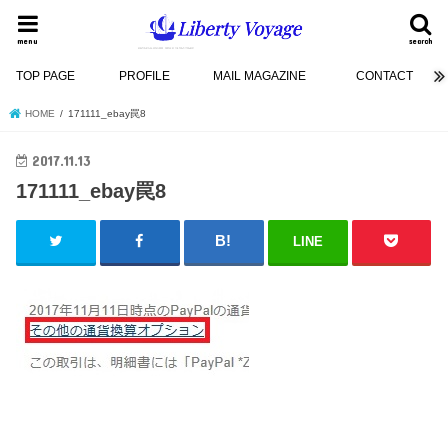
menu
search
TOP PAGE
PROFILE
MAIL MAGAZINE
CONTACT
HOME
171111_ebay罠8
2017.11.13
171111_ebay罠8
LINE