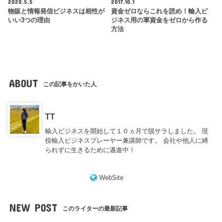
2020.5.5
2017.10.1
物販と情報発信ビジネスは相性が
資金ゼロならこれを読め！輸入ビ
いい3つの理由
ジネス用の軍資金をゼロから作る
方法
ABOUT
この記事をかいた人
TT
輸入ビジネスを開始して１０ヵ月で脱サラしました。 現
役輸入ビジネスプレーヤー兼講師です。 会社や他人に縛
られずに生きるために邁進中！
WebSite
NEW POST
このライターの最新記事