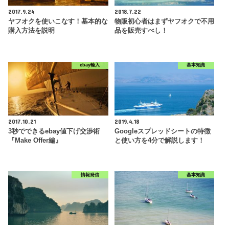
2017.9.24
2018.7.22
ヤフオクを使いこなす！基本的な
物販初心者はまずヤフオクで不用
購入方法を説明
品を販売すべし！
ebay輸入
基本知識
2017.10.21
2019.4.18
3秒でできるebay値下げ交渉術
Googleスプレッドシートの特徴
『Make Offer編』
と使い方を4分で解説します！
情報発信
基本知識