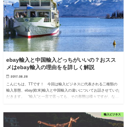
ebay輸入と中国輸入どっちがいいの？おスス
メはebay輸入の理由をを詳しく解説
2017.08.28
こんにちは、TTです！ 今回は輸入ビジネスに代表される二種類の
輸入形態、ebay(欧米)輸入と中国輸入の違いについてお話させていた
だきます。 “輸入”と一言で言っても、その形態は様々ですが、な…
輸入ビジネス