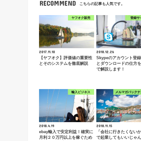
RECOMMEND
こちらの記事も人気です。
ヤフオク販売
登録サ
2017.11.10
2018.12.26
【ヤフオク】評価値の重要性
Skypeのアカウント登
とそのシステムを徹底解説
とダウンロードの仕方
で解説します！
輸入ビジネス
メルマガバックナ
2018.4.19
2018.11.15
ebay輸入で安定利益！確実に
「会社に行きたくない
月利２０万円以上を稼ぐため
で起業してもいいじゃ