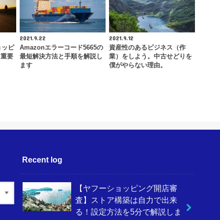
2021.9.22
2021.9.12
ョッピ
Amazonエラーコード5665の
資産性のあるビジネス（作
！重要
最短解決方法と手順を解説し
業）をしよう。中古せどりを
ます
僕がやらない理由。
Recent log
【ヤフーショッピング開店審
査】ストア構築は自力で出来
る！設定方法を5分で解説しま