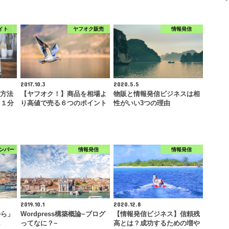
イト
ヤフオク販売
情報発信
2017.10.3
2020.5.5
録方法
【ヤフオク！】商品を相場よ
物販と情報発信ビジネスは相
を１分
り高値で売る６つのポイント
性がいい3つの理由
ンバー
情報発信
情報発信
2019.10.1
2020.12.8
から」
Wordpress構築概論~ブログ
【情報発信ビジネス】信頼残
ん
ってなに？~
高とは？成功するための増や