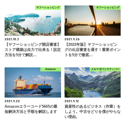
ヤフーショッピング
ヤフーショッピング
2021.10.3
2021.9.26
【ヤフーショッピング開店審査】
【2022年版】ヤフーショッピン
ストア構築は自力で出来る！設定
グの出店審査を通す！重要ポイン
方法を5分で解説…
トを5分で徹底…
Amazon
メルマガバックナンバー
2021.9.22
2021.9.12
Amazonエラーコード5665の最
資産性のあるビジネス（作業）を
短解決方法と手順を解説します
しよう。中古せどりを僕がやらな
い理由。