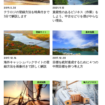
2019.5.30
2021.9.12
テラロジの登録方法を特典付きで
資産性のあるビジネス（作業）を
3分で解説します
しよう。中古せどりを僕がやらな
い理由。
登録サイト
基本知識
2017.12.16
2017.12.28
海外キャッシュバックサイトの登
目標を絶対達成するために４つの
録方法を画像付きで詳しく解説
中間目標を持つ考え方
基本知識
輸入ビジネス