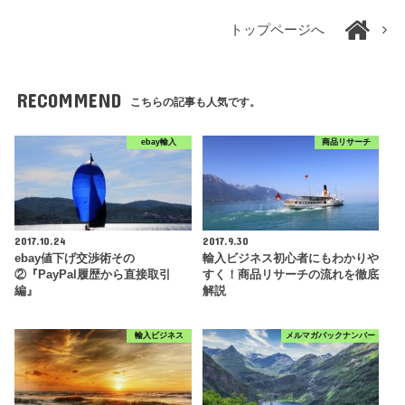
トップページへ
RECOMMEND
こちらの記事も人気です。
ebay輸入
商品リサーチ
2017.10.24
2017.9.30
ebay値下げ交渉術その
輸入ビジネス初心者にもわかりや
②『PayPal履歴から直接取引
すく！商品リサーチの流れを徹底
編』
解説
輸入ビジネス
メルマガバックナンバー