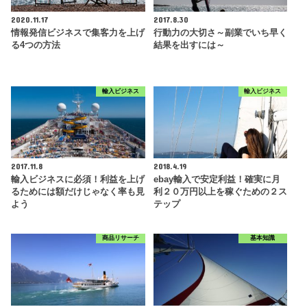
2020.11.17
2017.8.30
情報発信ビジネスで集客力を上げ
行動力の大切さ～副業でいち早く
る4つの方法
結果を出すには～
輸入ビジネス
輸入ビジネス
2017.11.8
2018.4.19
輸入ビジネスに必須！利益を上げ
ebay輸入で安定利益！確実に月
るためには額だけじゃなく率も見
利２０万円以上を稼ぐための２ス
よう
テップ
商品リサーチ
基本知識