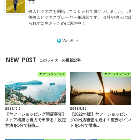
TT
輸入ビジネスを開始して１０ヵ月で脱サラしました。 現
役輸入ビジネスプレーヤー兼講師です。 会社や他人に縛
られずに生きるために邁進中！
WebSite
NEW POST
このライターの最新記事
ヤフーショッピング
ヤフーショッピング
2021.10.3
2021.9.26
【ヤフーショッピング開店審査】
【2022年版】ヤフーショッピン
ストア構築は自力で出来る！設定
グの出店審査を通す！重要ポイン
方法を5分で解説…
トを5分で徹底…