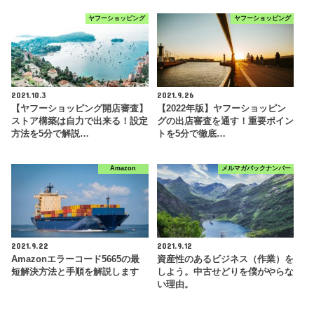
ヤフーショッピング
ヤフーショッピング
2021.10.3
2021.9.26
【ヤフーショッピング開店審査】
【2022年版】ヤフーショッピン
ストア構築は自力で出来る！設定
グの出店審査を通す！重要ポイン
方法を5分で解説…
トを5分で徹底…
Amazon
メルマガバックナンバー
2021.9.22
2021.9.12
Amazonエラーコード5665の最
資産性のあるビジネス（作業）を
短解決方法と手順を解説します
しよう。中古せどりを僕がやらな
い理由。