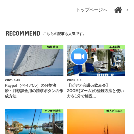
トップページへ
RECOMMEND
こちらの記事も人気です。
情報発信
基本知識
2021.6.30
2020.4.4
Paypal（ペイパル）の分割決
【ビデオ会議or飲み会】
済・月額課金用の請求ボタンの作
ZOOM(ズーム)の登録方法と使い
成方法
方を1分で解説…
ヤフオク販売
輸入ビジネス