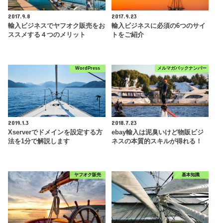
2017.9.8
2017.9.23
輸入ビジネスでヤフオク販売をお
輸入ビジネスに必須の6つのサイ
ススメする４つのメリット
トをご紹介
WordPress
メルマガバックナンバー
2019.1.3
2018.7.23
Xserverでドメインを設定する方
ebay輸入は泥臭いけど物販ビジ
法を1分で解説します
ネスの本質的スキルが得れる！
ヤフオク販売
基本知識