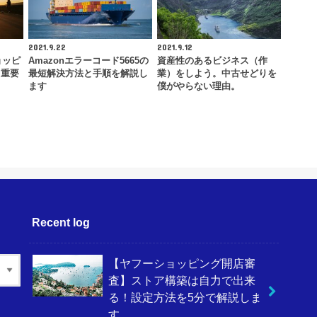
2021.9.22
2021.9.12
ョッピ
Amazonエラーコード5665の
資産性のあるビジネス（作
！重要
最短解決方法と手順を解説し
業）をしよう。中古せどりを
ます
僕がやらない理由。
Recent log
【ヤフーショッピング開店審
査】ストア構築は自力で出来
る！設定方法を5分で解説しま
す