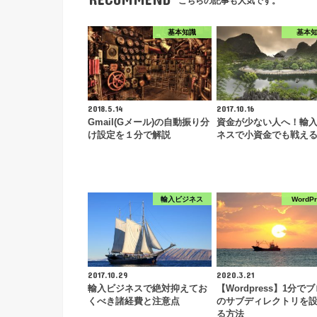
こちらの記事も人気です。
基本知識
基本
2018.5.14
2017.10.16
Gmail(Gメール)の自動振り分
資金が少ない人へ！輸
け設定を１分で解説
ネスで小資金でも戦え
輸入ビジネス
WordP
2017.10.29
2020.3.21
輸入ビジネスで絶対抑えてお
【Wordpress】1分で
くべき諸経費と注意点
のサブディレクトリを
る方法