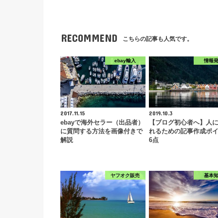
RECOMMEND
こちらの記事も人気です。
ebay輸入
情報
2017.11.15
2019.10.3
ebayで海外セラー（出品者）
【ブログ初心者へ】人
に質問する方法を画像付きで
れるための記事作成ポ
解説
6点
ヤフオク販売
基本