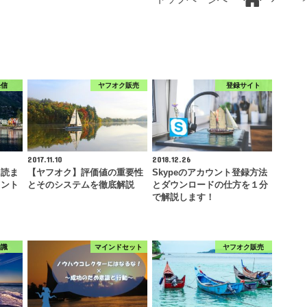
発信
ヤフオク販売
登録サイト
2017.11.10
2018.12.26
に読ま
【ヤフオク】評価値の重要性
Skypeのアカウント登録方法
イント
とそのシステムを徹底解説
とダウンロードの仕方を１分
で解説します！
知識
マインドセット
ヤフオク販売