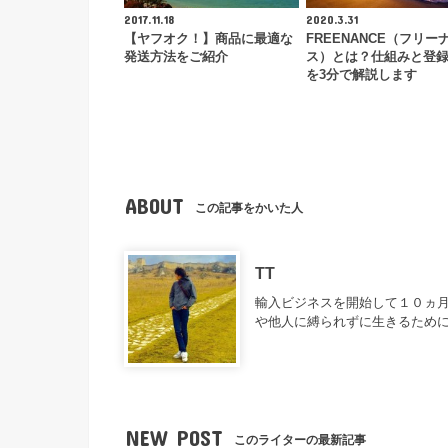
2017.11.18
2020.3.31
【ヤフオク！】商品に最適な
FREENANCE（フリー
発送方法をご紹介
ス）とは？仕組みと登
を3分で解説します
ABOUT
この記事をかいた人
TT
輸入ビジネスを開始して１０ヵ月
や他人に縛られずに生きるため
NEW POST
このライターの最新記事