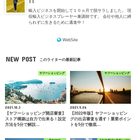
TT
輸入ビジネスを開始して１０ヵ月で脱サラしました。 現
役輸入ビジネスプレーヤー兼講師です。 会社や他人に縛
られずに生きるために邁進中！
WebSite
NEW POST
このライターの最新記事
ヤフーショッピング
ヤフーショッピング
2021.10.3
2021.9.26
【ヤフーショッピング開店審査】
【2022年版】ヤフーショッピン
ストア構築は自力で出来る！設定
グの出店審査を通す！重要ポイン
方法を5分で解説…
トを5分で徹底…