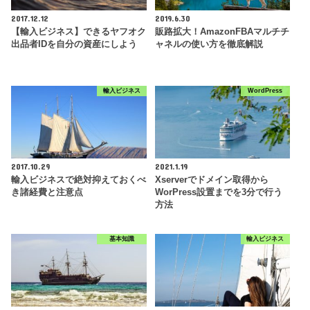
2017.12.12
2019.6.30
【輸入ビジネス】できるヤフオク
販路拡大！AmazonFBAマルチチ
出品者IDを自分の資産にしよう
ャネルの使い方を徹底解説
輸入ビジネス
WordPress
2017.10.29
2021.1.19
輸入ビジネスで絶対抑えておくべ
Xserverでドメイン取得から
き諸経費と注意点
WorPress設置までを3分で行う
方法
基本知識
輸入ビジネス