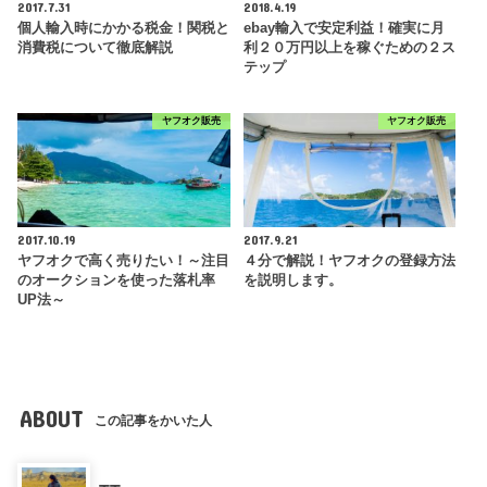
2017.7.31
2018.4.19
個人輸入時にかかる税金！関税と
ebay輸入で安定利益！確実に月
消費税について徹底解説
利２０万円以上を稼ぐための２ス
テップ
ヤフオク販売
ヤフオク販売
2017.10.19
2017.9.21
ヤフオクで高く売りたい！～注目
４分で解説！ヤフオクの登録方法
のオークションを使った落札率
を説明します。
UP法～
ABOUT
この記事をかいた人