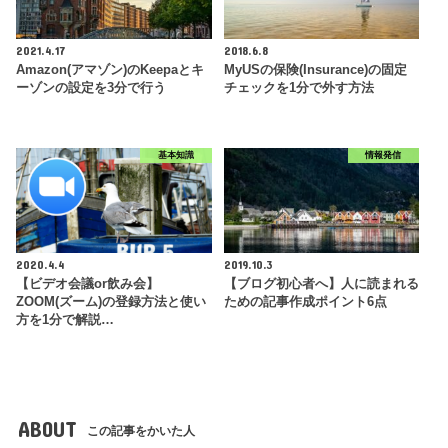
2021.4.17
2018.6.8
Amazon(アマゾン)のKeepaとキ
MyUSの保険(Insurance)の固定
ーゾンの設定を3分で行う
チェックを1分で外す方法
基本知識
情報発信
2020.4.4
2019.10.3
【ビデオ会議or飲み会】
【ブログ初心者へ】人に読まれる
ZOOM(ズーム)の登録方法と使い
ための記事作成ポイント6点
方を1分で解説…
ABOUT
この記事をかいた人