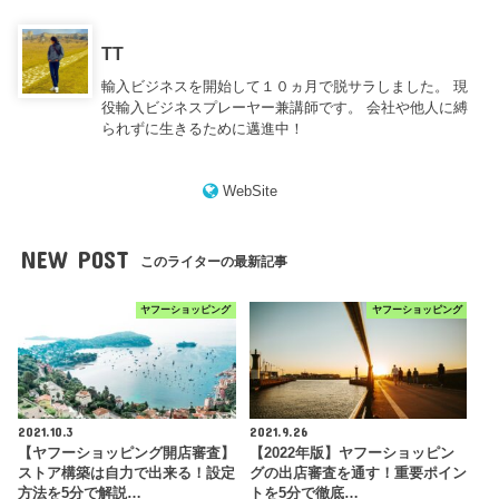
TT
輸入ビジネスを開始して１０ヵ月で脱サラしました。 現
役輸入ビジネスプレーヤー兼講師です。 会社や他人に縛
られずに生きるために邁進中！
WebSite
NEW POST
このライターの最新記事
ヤフーショッピング
ヤフーショッピング
2021.10.3
2021.9.26
【ヤフーショッピング開店審査】
【2022年版】ヤフーショッピン
ストア構築は自力で出来る！設定
グの出店審査を通す！重要ポイン
方法を5分で解説…
トを5分で徹底…