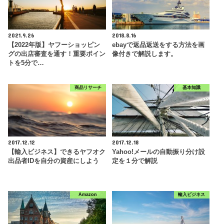
2021.9.26
2018.8.16
【2022年版】ヤフーショッピン
ebayで返品返送をする方法を画
グの出店審査を通す！重要ポイン
像付きで解説します。
トを5分で…
商品リサーチ
基本知識
2017.12.12
2017.12.18
【輸入ビジネス】できるヤフオク
Yahoo!メールの自動振り分け設
出品者IDを自分の資産にしよう
定を１分で解説
Amazon
輸入ビジネス