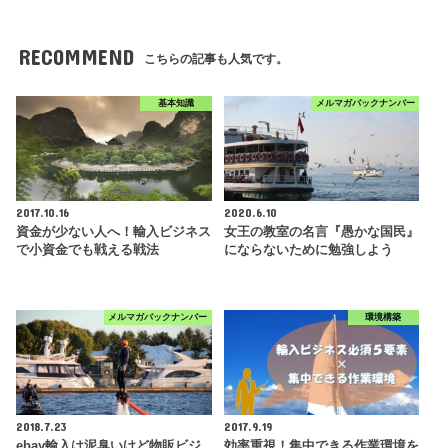
RECOMMEND
こちらの記事も人気です。
基本知識
メルマガバックナンバー
2017.10.16
2020.6.10
資金が少ない人へ！輸入ビジネス
女王の教室の名言『愚かな国民』
で小資金でも戦える戦法
にならないために勉強しよう
メルマガバックナンバー
環境構築
2018.7.23
2017.9.19
ebay輸入は泥臭いけど物販ビジ
効率重視！集中できる作業環境を