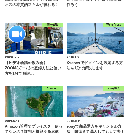
ネスの本質的スキルが得れる！
作ろう
基本知識
WordPress
2020.4.4
2019.1.3
【ビデオ会議or飲み会】
Xserverでドメインを設定する方
ZOOM(ズーム)の登録方法と使い
法を1分で解説します
方を1分で解説…
Amazon
ebay輸入
2019.6.14
2018.8.11
Amazon管理でプライスター使っ
ebayで商品購入をキャンセル方
てないの？評判と機能を徹底解
法～間違えて購入しても大丈夫！