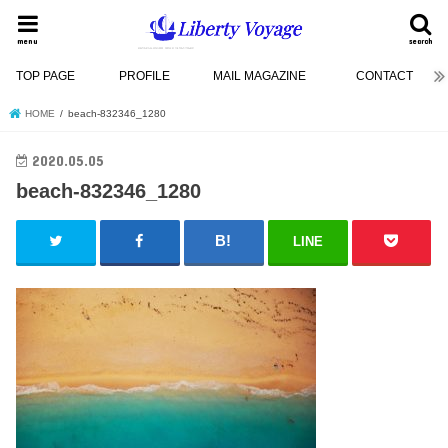
menu
search
TOP PAGE
PROFILE
MAIL MAGAZINE
CONTACT
HOME
beach-832346_1280
2020.05.05
beach-832346_1280
LINE