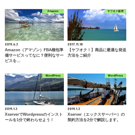
Amazon
ヤフオク販売
2019.6.3
2017.11.18
Amazon（アマゾン）FBA梱包準
【ヤフオク！】商品に最適な発送
備サービスってなに？便利なサー
方法をご紹介
ビスを…
WordPress
WordPress
2019.1.3
2019.1.3
XserverでWordpressのインスト
Xserver（エックスサーバー）の
ールを1分で終わらせよう！
契約方法を2分で解説します。