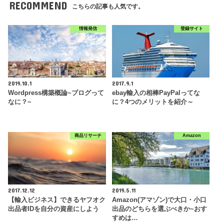
RECOMMEND
こちらの記事も人気です。
情報発信
登録サイト
2019.10.1
2017.9.1
Wordpress構築概論~ブログって
ebay輸入の相棒PayPalってな
なに？~
に？4つのメリットを紹介～
商品リサーチ
Amazon
2017.12.12
2019.5.11
【輸入ビジネス】できるヤフオク
Amazon(アマゾン)で大口・小口
出品者IDを自分の資産にしよう
出品のどちらを選ぶべきか~おす
すめは…