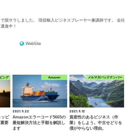
で脱サラしました。 現役輸入ビジネスプレーヤー兼講師です。 会社
に邁進中！
WebSite
ピング
Amazon
メルマガバックナンバー
2021.9.22
2021.9.12
ョッピ
Amazonエラーコード5665の
資産性のあるビジネス（作
！重要
最短解決方法と手順を解説し
業）をしよう。中古せどりを
ます
僕がやらない理由。