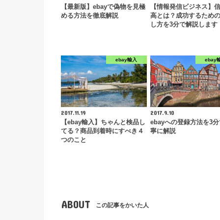
【最新版】ebayで偽物を見極
【情報発信ビジネス】
める方法を徹底解説
高とは？成功するため
し方を3分で解説します
ebay輸入
ebay
2017.11.19
2017.9.10
【ebay輸入】ちゃんと検品し
ebayへの登録方法を3
てる？商品到着時にすべき４
寧に解説
つのこと
ABOUT
この記事をかいた人