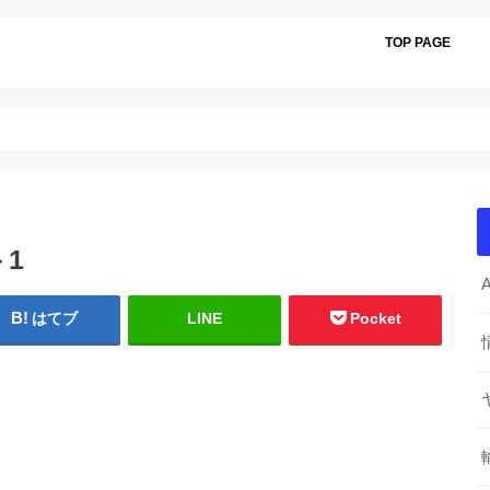
TOP PAGE
ト1
はてブ
LINE
Pocket