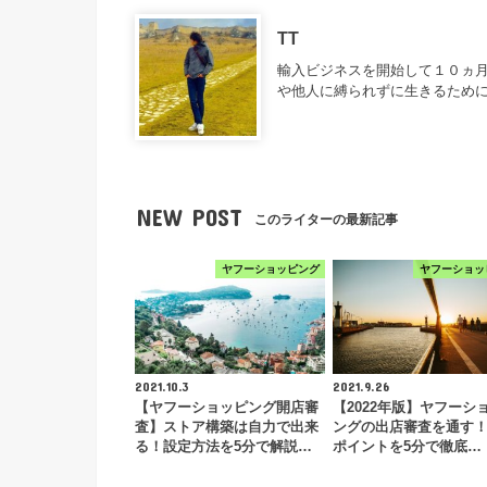
TT
輸入ビジネスを開始して１０ヵ月
や他人に縛られずに生きるため
NEW POST
このライターの最新記事
ヤフーショッピング
ヤフーショッ
2021.10.3
2021.9.26
【ヤフーショッピング開店審
【2022年版】ヤフーシ
査】ストア構築は自力で出来
ングの出店審査を通す
る！設定方法を5分で解説…
ポイントを5分で徹底…