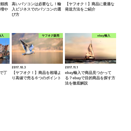
信頼残
高いパソコンは必要なし！輸
【ヤフオク！】商品に最適な
の増や
入ビジネスでのパソコンの選
発送方法をご紹介
び方
輸入
ヤフオク販売
ebay輸入
2017.10.3
2017.11.1
分で丁
【ヤフオク！】商品を相場よ
ebay輸入で商品見つかって
り高値で売る６つのポイント
る？ebayで目的商品を探す方
法を徹底解説