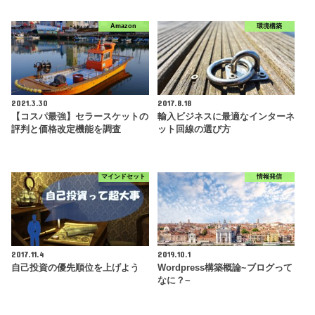
Amazon
環境構築
2021.3.30
2017.8.18
【コスパ最強】セラースケットの
輸入ビジネスに最適なインターネ
評判と価格改定機能を調査
ット回線の選び方
マインドセット
情報発信
2017.11.4
2019.10.1
自己投資の優先順位を上げよう
Wordpress構築概論~ブログって
なに？~