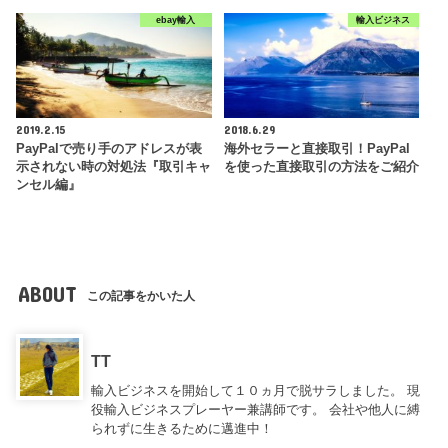
ebay輸入
輸入ビジネス
2019.2.15
2018.6.29
PayPalで売り手のアドレスが表
海外セラーと直接取引！PayPal
示されない時の対処法『取引キャ
を使った直接取引の方法をご紹介
ンセル編』
ABOUT
この記事をかいた人
TT
輸入ビジネスを開始して１０ヵ月で脱サラしました。 現
役輸入ビジネスプレーヤー兼講師です。 会社や他人に縛
られずに生きるために邁進中！