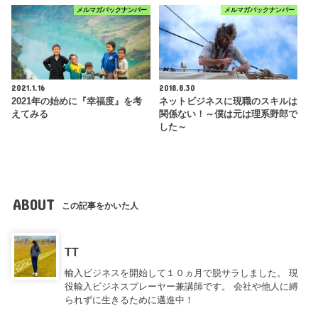
メルマガバックナンバー
メルマガバックナンバー
2021.1.16
2018.8.30
2021年の始めに『幸福度』を考
ネットビジネスに現職のスキルは
えてみる
関係ない！～僕は元は理系野郎で
した～
ABOUT
この記事をかいた人
TT
輸入ビジネスを開始して１０ヵ月で脱サラしました。 現
役輸入ビジネスプレーヤー兼講師です。 会社や他人に縛
られずに生きるために邁進中！