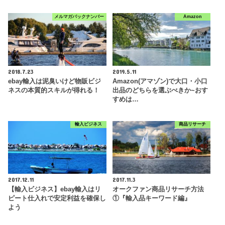
メルマガバックナンバー
Amazon
2018.7.23
2019.5.11
ebay輸入は泥臭いけど物販ビジ
Amazon(アマゾン)で大口・小口
ネスの本質的スキルが得れる！
出品のどちらを選ぶべきか~おす
すめは…
輸入ビジネス
商品リサーチ
2017.12.11
2017.11.3
【輸入ビジネス】ebay輸入はリ
オークファン商品リサーチ方法
ピート仕入れで安定利益を確保し
①『輸入品キーワード編』
よう