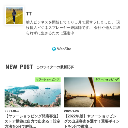
TT
輸入ビジネスを開始して１０ヵ月で脱サラしました。 現
役輸入ビジネスプレーヤー兼講師です。 会社や他人に縛
られずに生きるために邁進中！
WebSite
NEW POST
このライターの最新記事
ヤフーショッピング
ヤフーショッピング
2021.10.3
2021.9.26
【ヤフーショッピング開店審査】
【2022年版】ヤフーショッピン
ストア構築は自力で出来る！設定
グの出店審査を通す！重要ポイン
方法を5分で解説…
トを5分で徹底…