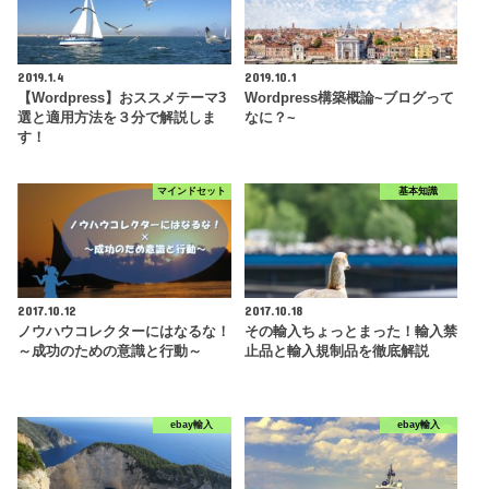
2019.1.4
2019.10.1
【Wordpress】おススメテーマ3
Wordpress構築概論~ブログって
選と適用方法を３分で解説しま
なに？~
す！
マインドセット
基本知識
2017.10.12
2017.10.18
ノウハウコレクターにはなるな！
その輸入ちょっとまった！輸入禁
～成功のための意識と行動～
止品と輸入規制品を徹底解説
ebay輸入
ebay輸入