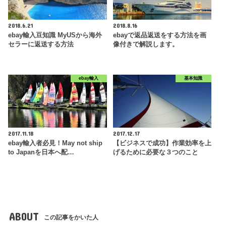
2018.6.21
2018.8.16
ebay輸入豆知識 MyUSから海外
ebayで返品返送をする方法を画
セラーに返送する方法
像付きで解説します。
ebay輸入
基本知識
2017.11.18
2017.12.17
ebay輸入者必見！May not ship
【ビジネスで成功】作業効率を上
to Japanを日本へ配…
げるために必要な３つのこと
ABOUT
この記事をかいた人