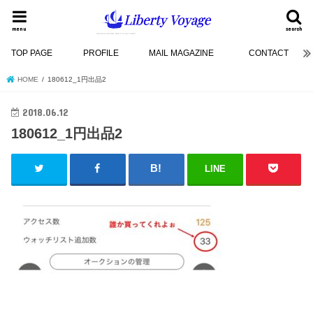
menu
search
TOP PAGE
PROFILE
MAIL MAGAZINE
CONTACT
HOME
180612_1円出品2
2018.06.12
180612_1円出品2
LINE