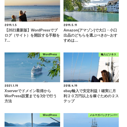
2019.1.5
2019.5.11
【2021最新版】WordPressでブ
Amazon(アマゾン)で大口・小口
ログ（サイト）を開設する手順を
出品のどちらを選ぶべきか~おす
7…
すめは…
WordPress
輸入ビジネス
2021.1.19
2018.4.19
Xserverでドメイン取得から
ebay輸入で安定利益！確実に月
WorPress設置までを3分で行う
利２０万円以上を稼ぐための２ス
方法
テップ
WordPress
メルマガバックナンバー