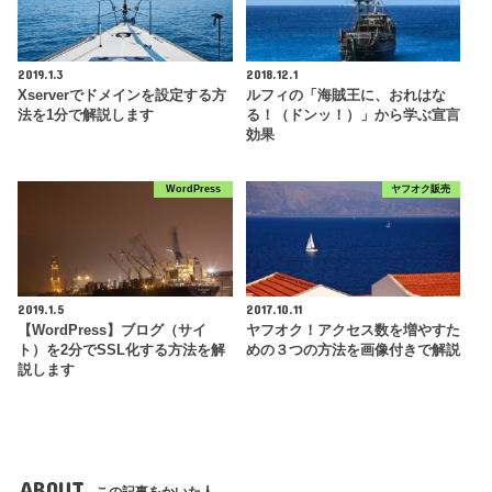
2019.1.3
2018.12.1
Xserverでドメインを設定する方
ルフィの「海賊王に、おれはな
法を1分で解説します
る！（ドンッ！）」から学ぶ宣言
効果
WordPress
ヤフオク販売
2019.1.5
2017.10.11
【WordPress】ブログ（サイ
ヤフオク！アクセス数を増やすた
ト）を2分でSSL化する方法を解
めの３つの方法を画像付きで解説
説します
ABOUT