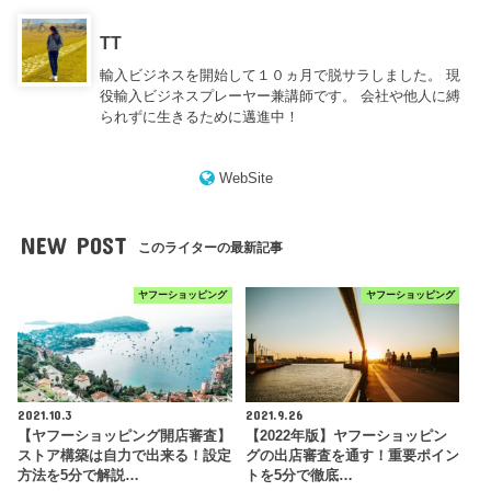
TT
輸入ビジネスを開始して１０ヵ月で脱サラしました。 現
役輸入ビジネスプレーヤー兼講師です。 会社や他人に縛
られずに生きるために邁進中！
WebSite
NEW POST
このライターの最新記事
ヤフーショッピング
ヤフーショッピング
2021.10.3
2021.9.26
【ヤフーショッピング開店審査】
【2022年版】ヤフーショッピン
ストア構築は自力で出来る！設定
グの出店審査を通す！重要ポイン
方法を5分で解説…
トを5分で徹底…