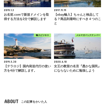
2019.1.3
2017.11.19
お名前.comで新規ドメインを取
【ebay輸入】ちゃんと検品して
得する方法を2分で解説します
る？商品到着時にすべき４つのこ
と
輸入ビジネス
メルマガバックナンバー
2019.5.30
2020.6.10
【テラロジ】国内発送代行の使い
女王の教室の名言『愚かな国民』
方を4分で解説します。
にならないために勉強しよう
ABOUT
この記事をかいた人