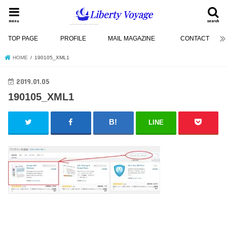
menu
search
TOP PAGE
PROFILE
MAIL MAGAZINE
CONTACT
HOME
190105_XML1
2019.01.05
190105_XML1
LINE