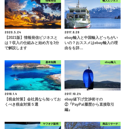
情報発信
輸入ビジネス
2020.5.24
2017.8.28
【2021版】情報発信ビジネスと
ebay輸入と中国輸入どっちがい
は？収入の仕組みと始め方を3分
いの？おススメはebay輸入の理
で解説します
由をを詳…
基本知識
ebay輸入
2018.1.4
2017.10.24
【税金対策】会社員なら知ってお
ebay値下げ交渉術その
くべき税金対策５選
②『PayPal履歴から直接取引
編』
ヤフオク販売
商品リサーチ