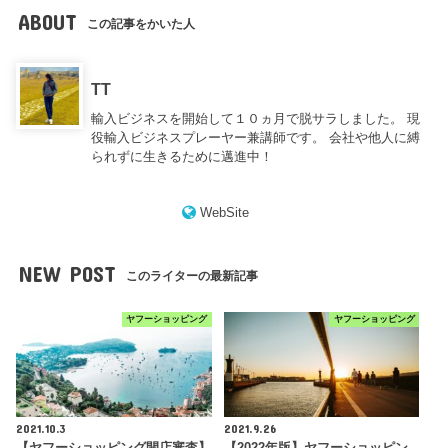
ABOUT
この記事をかいた人
TT
輸入ビジネスを開始して１０ヵ月で脱サラしました。 現
役輸入ビジネスプレーヤー兼講師です。 会社や他人に縛
られずに生きるために邁進中！
WebSite
NEW POST
このライターの最新記事
ヤフーショッピング
ヤフーショッピング
2021.10.3
2021.9.26