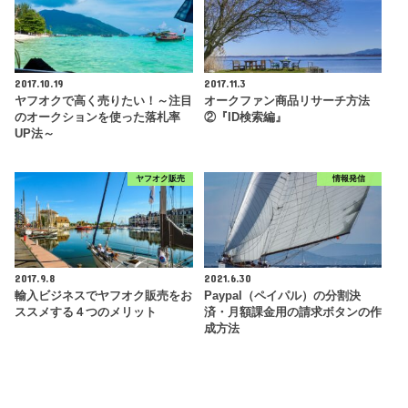
2017.10.19
2017.11.3
ヤフオクで高く売りたい！～注目
オークファン商品リサーチ方法
のオークションを使った落札率
②『ID検索編』
UP法～
ヤフオク販売
情報発信
2017.9.8
2021.6.30
輸入ビジネスでヤフオク販売をお
Paypal（ペイパル）の分割決
ススメする４つのメリット
済・月額課金用の請求ボタンの作
成方法