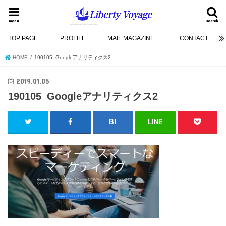
menu
search
TOP PAGE
PROFILE
MAIL MAGAZINE
CONTACT
HOME
190105_Googleアナリティクス2
2019.01.05
190105_Googleアナリティクス2
LINE