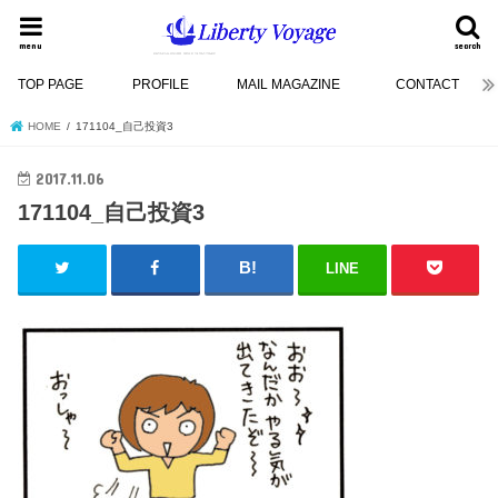
menu
search
TOP PAGE
PROFILE
MAIL MAGAZINE
CONTACT
HOME
171104_自己投資3
2017.11.06
171104_自己投資3
LINE