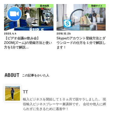
基本知識
登録サイト
2020.4.4
2018.12.26
【ビデオ会議or飲み会】
Skypeのアカウント登録方法とダ
ZOOM(ズーム)の登録方法と使い
ウンロードの仕方を１分で解説し
方を1分で解説…
ます！
ABOUT
この記事をかいた人
TT
輸入ビジネスを開始して１０ヵ月で脱サラしました。 現
役輸入ビジネスプレーヤー兼講師です。 会社や他人に縛
られずに生きるために邁進中！