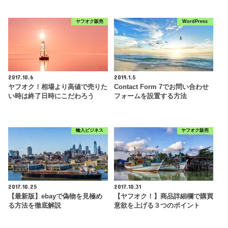
ヤフオク販売
WordPress
2017.10.6
2019.1.5
ヤフオク！相場より高値で売りた
Contact Form 7でお問い合わせ
い時は終了日時にこだわろう
フォームを設置する方法
輸入ビジネス
ヤフオク販売
2017.10.25
2017.10.31
【最新版】ebayで偽物を見極め
【ヤフオク！】商品詳細欄で購買
る方法を徹底解説
意欲を上げる３つのポイント