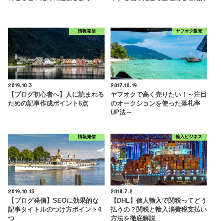
情報発信
ヤフオク販売
2019.10.3
2017.10.19
【ブログ初心者へ】人に読まれる
ヤフオクで高く売りたい！～注目
ための記事作成ポイント6点
のオークションを使った落札率
UP法～
情報発信
輸入ビジネス
2019.10.15
2018.7.2
【ブログ発信】SEOに効果的な
【DHL】個人輸入で関税ってどう
記事タイトルのつけ方ポイント4
払うの？関税と輸入消費税支払い
つ
方法を徹底解説