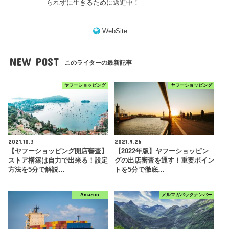
られずに生きるために邁進中！
WebSite
NEW POST
このライターの最新記事
ヤフーショッピング
ヤフーショッピング
2021.10.3
2021.9.26
【ヤフーショッピング開店審査】
【2022年版】ヤフーショッピン
ストア構築は自力で出来る！設定
グの出店審査を通す！重要ポイン
方法を5分で解説…
トを5分で徹底…
Amazon
メルマガバックナンバー