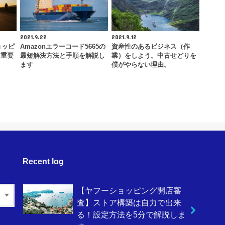
2021.9.22
2021.9.12
ョッピ
Amazonエラーコード5665の
資産性のあるビジネス（作
！重要
最短解決方法と手順を解説し
業）をしよう。中古せどりを
ます
僕がやらない理由。
Recent log
【ヤフーショッピング開店審
査】ストア構築は自力で出来
る！設定方法を5分で解説しま