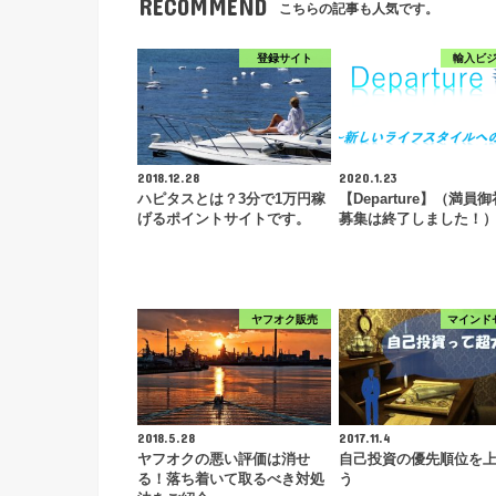
RECOMMEND
こちらの記事も人気です。
登録サイト
輸入ビ
2018.12.28
2020.1.23
ハピタスとは？3分で1万円稼
【Departure】（満員
げるポイントサイトです。
募集は終了しました！
ヤフオク販売
マインド
2018.5.28
2017.11.4
ヤフオクの悪い評価は消せ
自己投資の優先順位を
る！落ち着いて取るべき対処
う