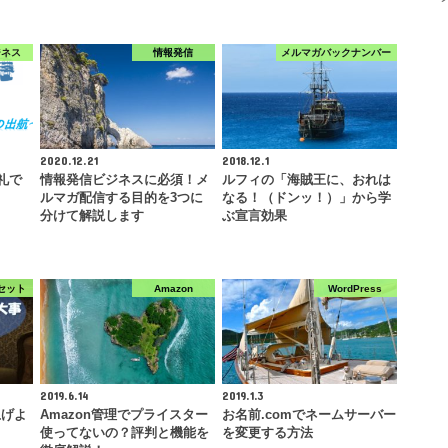
ジネス
情報発信
メルマガバックナンバー
2020.12.21
2018.12.1
御礼で
情報発信ビジネスに必須！メ
ルフィの「海賊王に、おれは
）
ルマガ配信する目的を3つに
なる！（ドンッ！）」から学
分けて解説します
ぶ宣言効果
セット
Amazon
WordPress
2019.6.14
2019.1.3
上げよ
Amazon管理でプライスター
お名前.comでネームサーバー
使ってないの？評判と機能を
を変更する方法