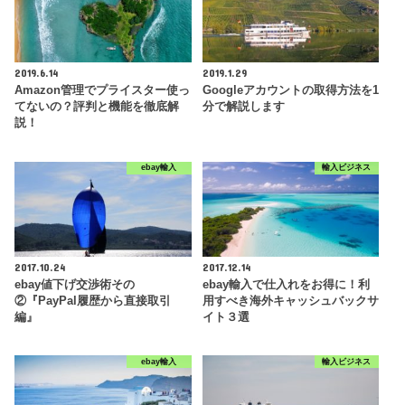
2019.6.14
2019.1.29
Amazon管理でプライスター使っ
Googleアカウントの取得方法を1
てないの？評判と機能を徹底解
分で解説します
説！
ebay輸入
輸入ビジネス
2017.10.24
2017.12.14
ebay値下げ交渉術その
ebay輸入で仕入れをお得に！利
②『PayPal履歴から直接取引
用すべき海外キャッシュバックサ
編』
イト３選
ebay輸入
輸入ビジネス