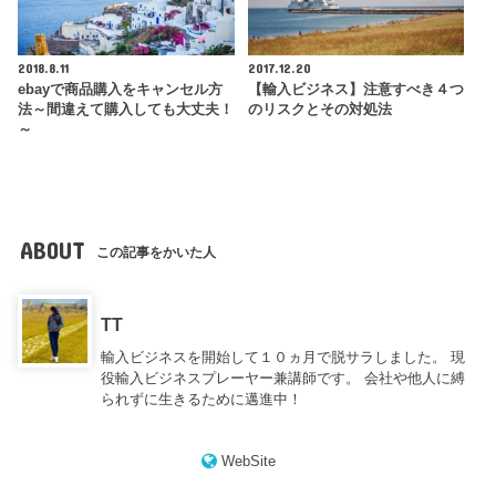
2018.8.11
2017.12.20
ebayで商品購入をキャンセル方
【輸入ビジネス】注意すべき４つ
法～間違えて購入しても大丈夫！
のリスクとその対処法
～
ABOUT
この記事をかいた人
TT
輸入ビジネスを開始して１０ヵ月で脱サラしました。 現
役輸入ビジネスプレーヤー兼講師です。 会社や他人に縛
られずに生きるために邁進中！
WebSite