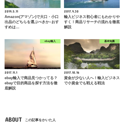
2019.5.11
2017.9.30
Amazon(アマゾン)で大口・小口
輸入ビジネス初心者にもわかりや
出品のどちらを選ぶべきか~おす
すく！商品リサーチの流れを徹底
すめは…
解説
ebay輸入
基本知識
2017.11.1
2017.10.16
ebay輸入で商品見つかってる？
資金が少ない人へ！輸入ビジネス
ebayで目的商品を探す方法を徹
で小資金でも戦える戦法
底解説
ABOUT
この記事をかいた人