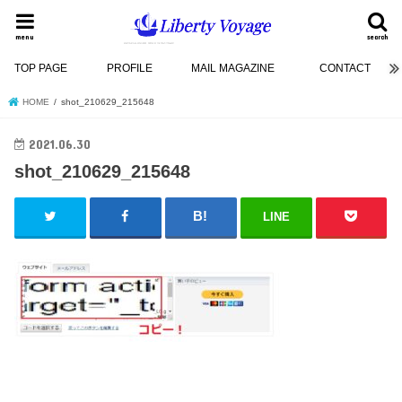
menu
search
TOP PAGE
PROFILE
MAIL MAGAZINE
CONTACT
HOME
shot_210629_215648
2021.06.30
shot_210629_215648
LINE