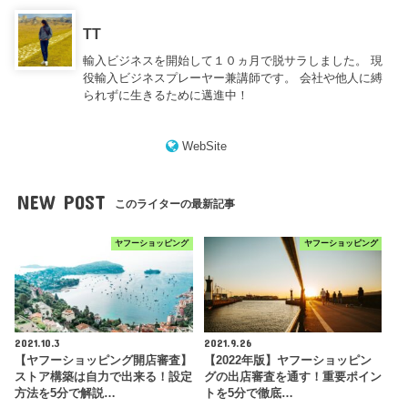
TT
輸入ビジネスを開始して１０ヵ月で脱サラしました。 現
役輸入ビジネスプレーヤー兼講師です。 会社や他人に縛
られずに生きるために邁進中！
WebSite
NEW POST
このライターの最新記事
ヤフーショッピング
ヤフーショッピング
2021.10.3
2021.9.26
【ヤフーショッピング開店審査】
【2022年版】ヤフーショッピン
ストア構築は自力で出来る！設定
グの出店審査を通す！重要ポイン
方法を5分で解説…
トを5分で徹底…