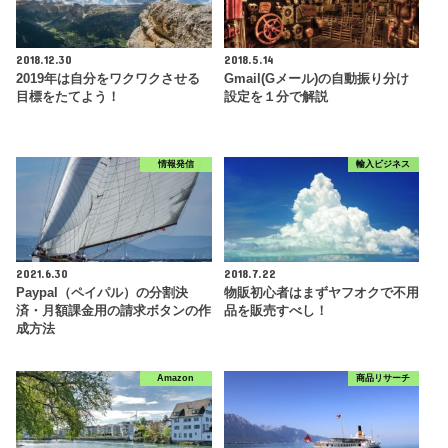
2018.12.30
2018.5.14
2019年は自分をワクワクさせる
Gmail(Gメール)の自動振り分け
目標をたてよう！
設定を１分で解説
情報発信
輸入ビジネス
2021.6.30
2018.7.22
Paypal（ペイパル）の分割決
物販初心者はまずヤフオクで不用
済・月額課金用の請求ボタンの作
品を販売すべし！
成方法
Amazon
商品リサーチ